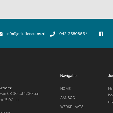
info@joskallenautos.nl
043-3580865
/
Navigatie
Jo
wroom:
HOME
He
van 08.30 tot 17.30 uur
ho
AANBOD
ot 15.00 uur
mo
WERKPLAATS